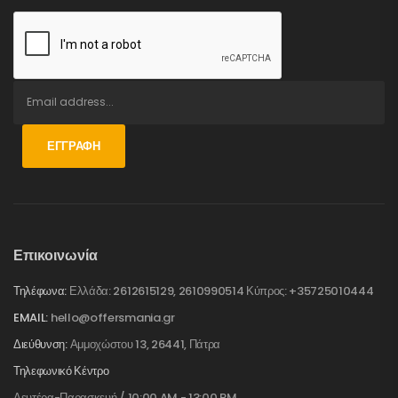
ΕΓΓΡΑΦΉ
Επικοινωνία
Τηλέφωνα:
Ελλάδα: 2612615129, 2610990514 Κύπρος: +35725010444
EMAIL:
hello@offersmania.gr
Διεύθυνση:
Αμμοχώστου 13, 26441, Πάτρα
Τηλεφωνικό Κέντρο
Δευτέρα-Παρασκευή / 10:00 AM - 13:00 PM