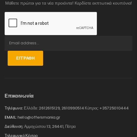
Μάθετε πρώτοι για τα νέα προιόντα! Κερδίστε εκπτωτικά κουπόνια!
ΕΓΓΡΑΦΉ
Επικοινωνία
Τηλέφωνα:
Ελλάδα: 2612615129, 2610990514 Κύπρος: +35725010444
EMAIL:
hello@offersmania.gr
Διεύθυνση:
Αμμοχώστου 13, 26441, Πάτρα
Τηλεφωνικό Κέντρο