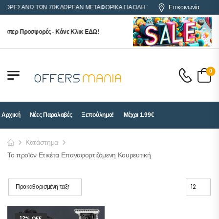
ΑΓΟΡΕΣ ΑΝΩ ΤΩΝ 70€ ΔΩΡΕΑΝ ΜΕΤΑΦΟΡΙΚΑ ΓΙΑ ΟΛΗ ΤΗΝ ΕΛΛΑΔΑ
Επικοινωνία
ούπερ Προσφορές - Κάνε Κλικ ΕΔΩ!
0
Αρχική
Νέες Παραλαβές
Ξεπούλημα!
Μέχρι 1.99€
Κατάστημα
Το προϊόν Ετικέτα Επαναφορτιζόμενη Κουρευτική
12% OFF