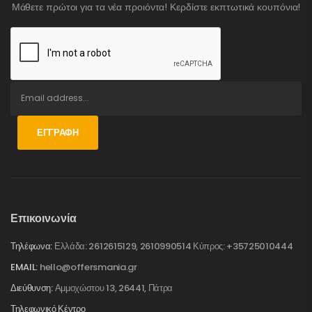
Μάθετε πρώτοι για τα νέα προιόντα! Κερδίστε εκπτωτικά κουπόνια!
ΕΓΓΡΑΦΉ
Επικοινωνία
Τηλέφωνα:
Ελλάδα: 2612615129, 2610990514 Κύπρος: +35725010444
EMAIL:
hello@offersmania.gr
Διεύθυνση:
Αμμοχώστου 13, 26441, Πάτρα
Τηλεφωνικό Κέντρο