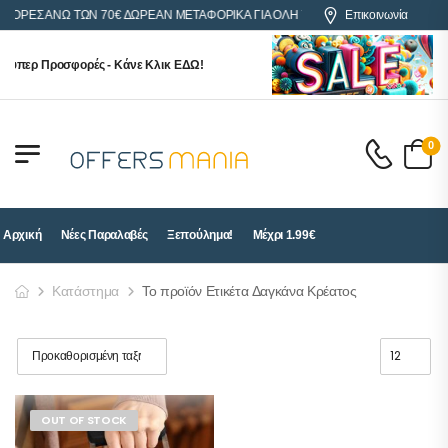
ΑΓΟΡΕΣ ΑΝΩ ΤΩΝ 70€ ΔΩΡΕΑΝ ΜΕΤΑΦΟΡΙΚΑ ΓΙΑ ΟΛΗ ΤΗΝ ΕΛΛΑΔΑ
Επικοινωνία
ούπερ Προσφορές - Κάνε Κλικ ΕΔΩ!
0
Αρχική
Νέες Παραλαβές
Ξεπούλημα!
Μέχρι 1.99€
Κατάστημα
Το προϊόν Ετικέτα Δαγκάνα Κρέατος
OUT OF STOCK