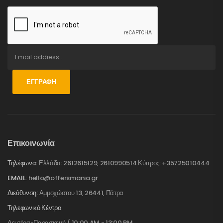
ΕΓΓΡΑΦΉ
Επικοινωνία
Τηλέφωνα:
Ελλάδα: 2612615129, 2610990514 Κύπρος: +35725010444
EMAIL:
hello@offersmania.gr
Διεύθυνση:
Αμμοχώστου 13, 26441, Πάτρα
Τηλεφωνικό Κέντρο
Δευτέρα-Παρασκευή / 10:00 AM - 13:00 PM