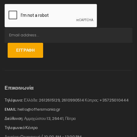
ΕΓΓΡΑΦΉ
Επικοινωνία
Τηλέφωνα:
Ελλάδα: 2612615129, 2610990514 Κύπρος: +35725010444
EMAIL:
hello@offersmania.gr
Διεύθυνση:
Αμμοχώστου 13, 26441, Πάτρα
Τηλεφωνικό Κέντρο
Δευτέρα-Παρασκευή / 10:00 AM - 13:00 PM