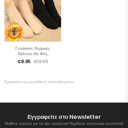
Γυναικείες Θερμικές
Κάλτσες Με Φλις
Επένδυση
€
8.95
€
12.55
Εμφάνιση του μοναδικού αποτελέσματος
Εγγραφείτε στο Newsletter
Μάθετε πρώτοι για τα νέα προιόντα! Κερδίστε εκπτωτικά κουπόνια!