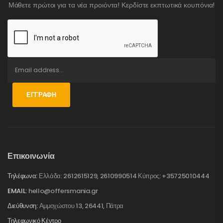
Μάθετε πρώτοι για τα νέα προιόντα! Κερδίστε εκπτωτικά κουπόνια!
ΕΓΓΡΑΦΉ
Επικοινωνία
Τηλέφωνα:
Ελλάδα: 2612615129, 2610990514 Κύπρος: +35725010444
EMAIL:
hello@offersmania.gr
Διεύθυνση:
Αμμοχώστου 13, 26441, Πάτρα
Τηλεφωνικό Κέντρο