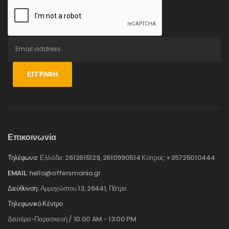
ΕΓΓΡΑΦΉ
Επικοινωνία
Τηλέφωνα:
Ελλάδα: 2612615129, 2610990514 Κύπρος: +35725010444
EMAIL:
hello@offersmania.gr
Διεύθυνση:
Αμμοχώστου 13, 26441, Πάτρα
Τηλεφωνικό Κέντρο
Δευτέρα-Παρασκευή / 10:00 AM - 13:00 PM