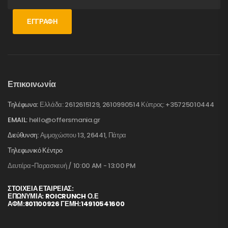
ΕΓΓΡΑΦΉ
Επικοινωνία
Τηλέφωνα:
Ελλάδα: 2612615129, 2610990514 Κύπρος: +35725010444
EMAIL:
hello@offersmania.gr
Διεύθυνση:
Αμμοχώστου 13, 26441, Πάτρα
Τηλεφωνικό Κέντρο
Δευτέρα-Παρασκευή / 10:00 AM - 13:00 PM
ΣΤΟΙΧΕΊΑ ΕΤΑΙΡΕΊΑΣ:
ΕΠΩΝΥΜΙΑ: ROICRUNCH Ο.Ε
ΑΦΜ:801100926 ΓΕΜΗ:14910541600