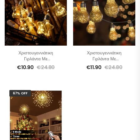
Χριστουγεννιάτικη
Χριστουγεννιάτικη
Γιρλάντα Με
Γιρλάντα Με
Αστέρια-3m
Λάμπες-2.5m
€
10.90
€
24.80
€
11.90
€
24.80
67% OFF