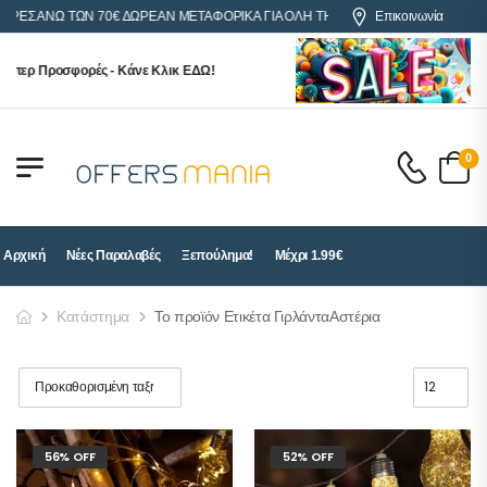
ΟΡΕΣ ΑΝΩ ΤΩΝ 70€ ΔΩΡΕΑΝ ΜΕΤΑΦΟΡΙΚΑ ΓΙΑ ΟΛΗ ΤΗΝ ΕΛΛΑΔΑ
Επικοινωνία
ύπερ Προσφορές - Κάνε Κλικ ΕΔΩ!
0
Αρχική
Νέες Παραλαβές
Ξεπούλημα!
Μέχρι 1.99€
Κατάστημα
Το προϊόν Ετικέτα ΓιρλάνταΑστέρια
56% OFF
52% OFF