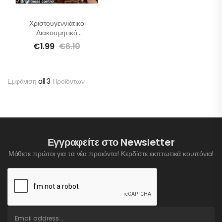
Χριστουγεννιάτικο
Διακοσμητικό
Πυροτέχνημα Με
€
1.99
€
6.10
Τηλεχειριστήριο
Εμφάνιση
all 3
Προϊόντων
Εγγραφείτε στο Newsletter
Μάθετε πρώτοι για τα νέα προιόντα! Κερδίστε εκπτωτικά κουπόνια!