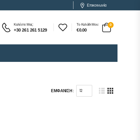
Επικοινωνία
Καλέστε Μας:
Το Καλάθι Μου:
0
+30 261 261 5129
€
0.00
ΕΜΦΆΝΙΣΗ :