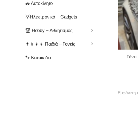
🚗 Αυτοκίνητο
💡Ηλεκτρονικά – Gadgets
🏆 Hobby – Αθλητισμός
👨‍👩‍👦‍👦 Παιδιά – Γονείς
Γάντι
🐾 Κατοικίδια
Εμφάνιση 