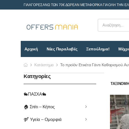
ΓΙΑ ΑΓΟΡΕΣ ΑΝΩ ΤΩΝ 70€ ΔΩΡΕΑΝ ΜΕΤΑΦΟΡΙΚΑ ΓΙΑ ΟΛΗ ΤΗΝ Ε
Αρχική
Νέες Παραλαβές
Ξεπούλημα!
Μέχρι
Κατάστημα
Το προϊόν Ετικέτα Γάντι Καθαρισμού Αυ
Κατηγορίες
ΤΑΞΙΝΌΜΗΣ
🐇ΠΑΣΧΑ🐇
🏠 Σπίτι – Κήπος
⚤ Υγεία – Ομορφιά