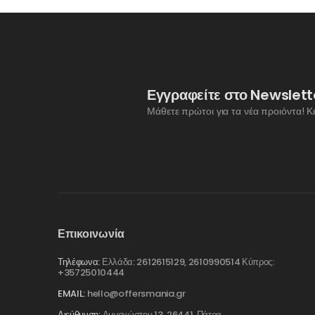
Εγγραφείτε στο Newslett
Μάθετε πρώτοι για τα νέα προιόντα! Κ
Επικοινωνία
Τηλέφωνα:
Ελλάδα: 2612615129, 2610990514 Κύπρος:
+35725010444
EMAIL:
hello@offersmania.gr
Διεύθυνση:
Αμμοχώστου 13, 26441, Πάτρα