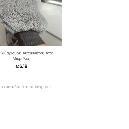
 Καθαρισμού Αυτοκινήτου Από
Μικροΐνες
€
6.19
του μοναδικού αποτελέσματος