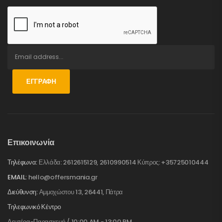
ΕΓΓΡΑΦΉ
Επικοινωνία
Τηλέφωνα:
Ελλάδα: 2612615129, 2610990514 Κύπρος: +35725010444
EMAIL:
hello@offersmania.gr
Διεύθυνση:
Αμμοχώστου 13, 26441, Πάτρα
Τηλεφωνικό Κέντρο
Δευτέρα-Παρασκευή / 10:00 AM - 13:00 PM