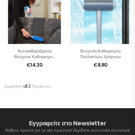
Αυτοκαθαριζόμενη
Βούρτσα Καθαρισμού
Βούρτσα Καθαρισμού
Πολλαπλών Χρήσεων
Για Τρίχες Κατοικίδιων
€
14.30
€
8.80
Εμφάνιση
all 2
Προϊόντων
Εγγραφείτε στο Newsletter
Μάθετε πρώτοι για τα νέα προιόντα! Κερδίστε εκπτωτικά κουπόνια!