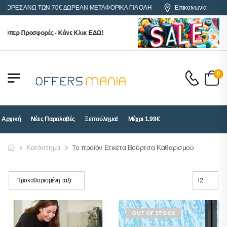
ΑΓΟΡΕΣ ΑΝΩ ΤΩΝ 70€ ΔΩΡΕΑΝ ΜΕΤΑΦΟΡΙΚΑ ΓΙΑ ΟΛΗ ΤΗΝ ΕΛΛΑΔΑ
Επικοινωνία
ούπερ Προσφορές - Κάνε Κλικ ΕΔΩ!
0
Αρχική
Νέες Παραλαβές
Ξεπούλημα!
Μέχρι 1.99€
Κατάστημα
Το προϊόν Ετικέτα Βούρτσα Καθαρισμού
OUT OF STOCK