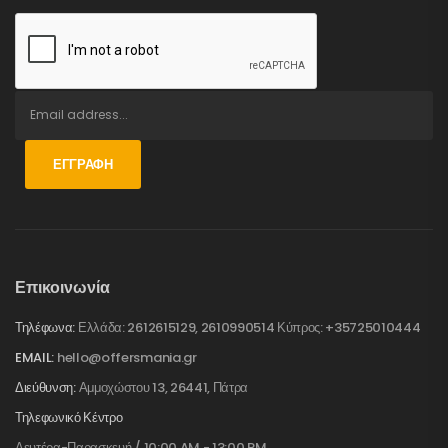
ΕΓΓΡΑΦΉ
Επικοινωνία
Τηλέφωνα:
Ελλάδα: 2612615129, 2610990514 Κύπρος: +35725010444
EMAIL:
hello@offersmania.gr
Διεύθυνση:
Αμμοχώστου 13, 26441, Πάτρα
Τηλεφωνικό Κέντρο
Δευτέρα-Παρασκευή / 10:00 AM - 13:00 PM