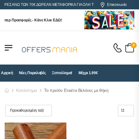
ΓΟΡΕΣ ΑΝΩ ΤΩΝ 70€ ΔΩΡΕΑΝ ΜΕΤΑΦΟΡΙΚΑ ΓΙΑ ΟΛΗ ΤΗΝ ΕΛΛΑΔΑ
Επικοινωνία
ύπερ Προσφορές - Κάνε Κλικ ΕΔΩ!
0
Αρχική
Νέες Παραλαβές
Ξεπούλημα!
Μέχρι 1.99€
Κατάστημα
Το προϊόν Ετικέτα Βελόνες με θήκη