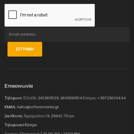
ΕΓΓΡΑΦΉ
Επικοινωνία
Τηλέφωνα:
Ελλάδα: 2612615129, 2610990514 Κύπρος: +35725010444
EMAIL:
hello@offersmania.gr
Διεύθυνση:
Αμμοχώστου 13, 26441, Πάτρα
Τηλεφωνικό Κέντρο
Δευτέρα-Παρασκευή / 10:00 AM - 13:00 PM