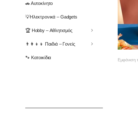
🚗 Αυτοκίνητο
💡Ηλεκτρονικά – Gadgets
🏆 Hobby – Αθλητισμός
👨‍👩‍👦‍👦 Παιδιά – Γονείς
🐾 Κατοικίδια
Εμφάνιση 