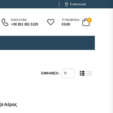
Επικοινωνία
Καλέστε Μας:
Το Καλάθι Μου:
0
+30 261 261 5129
€
0.00
ΕΜΦΆΝΙΣΗ :
ζα Αέρος