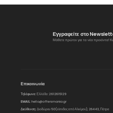
Εγγραφείτε στο Newslett
Μάθετε πρώτοι για τα νέα προιόντα! Κ
Επικοινωνία
Τηλέφωνα:
Ελλάδα: 2612615129
EMAIL:
hello@offersmania.gr
Διεύθυνση:
Διοδώρου 50(είσοδος από Αλκίμου), 26443, Πάτρα