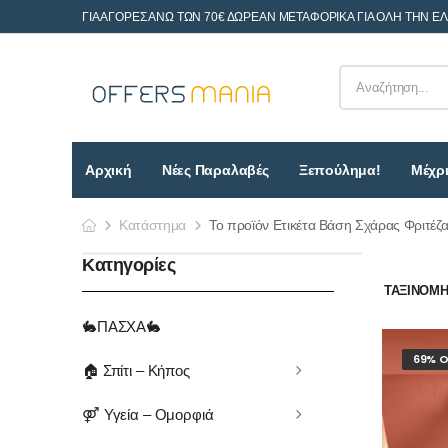
ΓΙΑ ΑΓΟΡΕΣ ΑΝΩ ΤΩΝ 70€ ΔΩΡΕΑΝ ΜΕΤΑΦΟΡΙΚΑ ΓΙΑ ΟΛΗ ΤΗΝ Ε
Αρχική
Νέες Παραλαβές
Ξεπούλημα!
Μέχρι
Κατάστημα
Το προϊόν Ετικέτα Βάση Σχάρας Φριτέζ
Κατηγορίες
ΤΑΞΙΝΌΜΗΣ
🐇ΠΑΣΧΑ🐇
69% O
🏠 Σπίτι – Κήπος
⚤ Υγεία – Ομορφιά