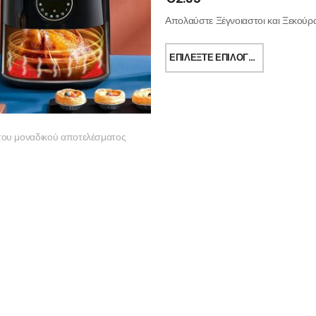
Απολαύστε Ξέγνοιαστοι και Ξεκούρ
ΕΠΙΛΈΞΤΕ ΕΠΙΛΟΓΈΣ
του μοναδικού αποτελέσματος