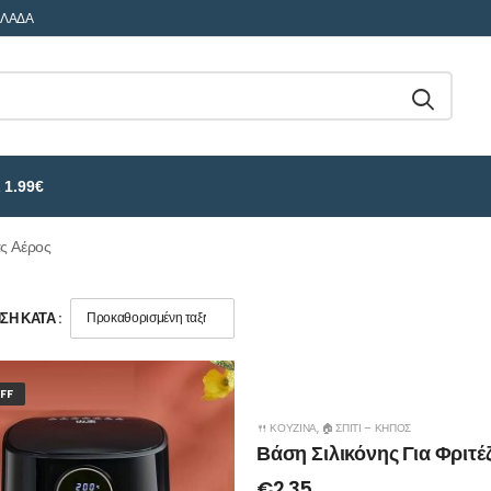
ΛΛΑΔΑ
 1.99€
ας Αέρος
Η ΚΑΤΆ :
FF
🍴 ΚΟΥΖΊΝΑ
,
🏠 ΣΠΊΤΙ – ΚΉΠΟΣ
Βάση Σιλικόνης Για Φριτέ
€
2.35