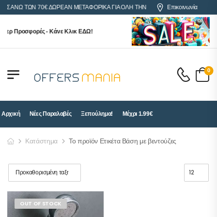
ΕΣ ΑΝΩ ΤΩΝ 70€ ΔΩΡΕΑΝ ΜΕΤΑΦΟΡΙΚΑ ΓΙΑ ΟΛΗ ΤΗΝ ΕΛΛΑΔΑ
Επικοινωνία
περ Προσφορές - Κάνε Κλικ ΕΔΩ!
0
Αρχική
Νέες Παραλαβές
Ξεπούλημα!
Μέχρι 1.99€
Κατάστημα
Το προϊόν Ετικέτα Βάση με βεντούζες
OUT OF STOCK