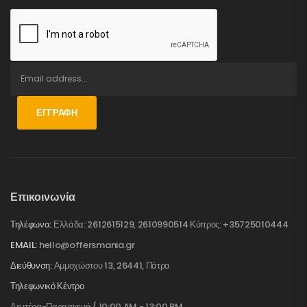
ΕΓΓΡΑΦΉ
Επικοινωνία
Τηλέφωνα:
Ελλάδα: 2612615129, 2610990514 Κύπρος: +35725010444
EMAIL:
hello@offersmania.gr
Διεύθυνση:
Αμμοχώστου 13, 26441, Πάτρα
Τηλεφωνικό Κέντρο
Δευτέρα-Παρασκευή / 10:00 AM - 13:00 PM