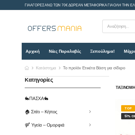
ΓΙΑ ΑΓΟΡΕΣ ΑΝΩ ΤΩΝ 70€ ΔΩΡΕΑΝ ΜΕΤΑΦΟΡΙΚΑ ΓΙΑ ΟΛΗ ΤΗΝ Ε
Αρχική
Νέες Παραλαβές
Ξεπούλημα!
Μέχρι
Κατάστημα
Το προϊόν Ετικέτα Βάση για σίδερο
Κατηγορίες
ΤΑΞΙΝΌΜΗΣ
🐇ΠΑΣΧΑ🐇
TOP
🏠 Σπίτι – Κήπος
51% O
⚤ Υγεία – Ομορφιά