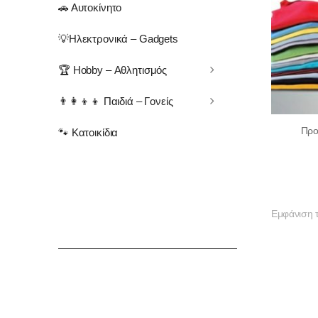
🚗 Αυτοκίνητο
💡Ηλεκτρονικά – Gadgets
🏆 Hobby – Αθλητισμός
👨‍👩‍👦‍👦 Παιδιά – Γονείς
Προ
🐾 Κατοικίδια
Εμφάνιση 