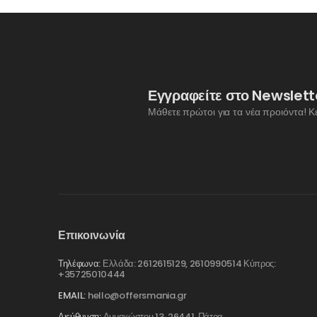
Εγγραφείτε στο Newslett
Μάθετε πρώτοι για τα νέα προιόντα! Κ
Επικοινωνία
Τηλέφωνα:
Ελλάδα: 2612615129, 2610990514 Κύπρος:
+35725010444
EMAIL:
hello@offersmania.gr
Διεύθυνση:
Αμμοχώστου 13, 26441, Πάτρα