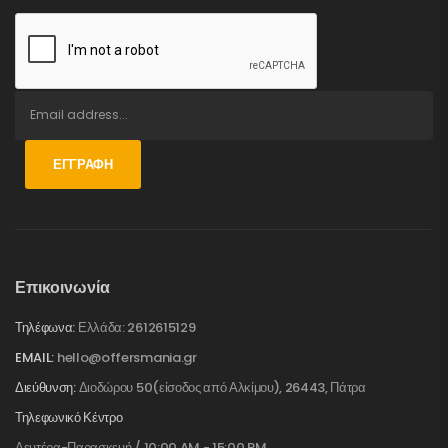
ΕΓΓΡΑΦΉ
Επικοινωνία
Τηλέφωνα:
Ελλάδα: 2612615129
EMAIL:
hello@offersmania.gr
Διεύθυνση:
Διοδώρου 50(είσοδος από Αλκίμου), 26443, Πάτρα
Τηλεφωνικό Κέντρο
Δευτέρα-Παρασκευή / 10:00 AM - 15:00 PM