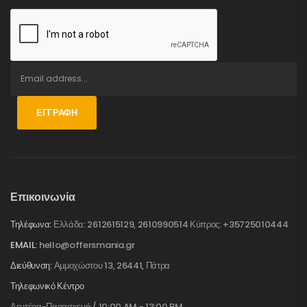
ΕΓΓΡΑΦΉ
Επικοινωνία
Τηλέφωνα:
Ελλάδα: 2612615129, 2610990514 Κύπρος: +35725010444
EMAIL:
hello@offersmania.gr
Διεύθυνση:
Αμμοχώστου 13, 26441, Πάτρα
Τηλεφωνικό Κέντρο
Δευτέρα-Παρασκευή / 10:00 AM - 13:00 PM