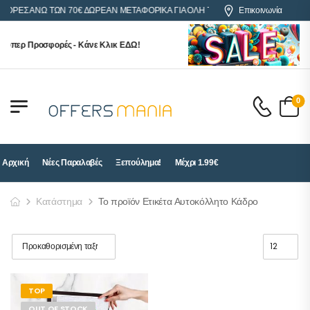
ΑΓΟΡΕΣ ΑΝΩ ΤΩΝ 70€ ΔΩΡΕΑΝ ΜΕΤΑΦΟΡΙΚΑ ΓΙΑ ΟΛΗ ΤΗΝ ΕΛΛΑΔΑ
Επικοινωνία
ούπερ Προσφορές - Κάνε Κλικ ΕΔΩ!
0
Αρχική
Νέες Παραλαβές
Ξεπούλημα!
Μέχρι 1.99€
Κατάστημα
Το προϊόν Ετικέτα Αυτοκόλλητο Κάδρο
TOP
OUT OF STOCK