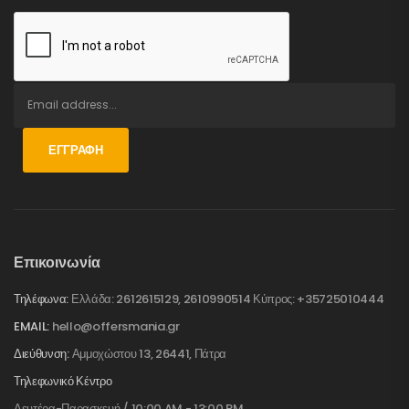
ΕΓΓΡΑΦΉ
Επικοινωνία
Τηλέφωνα:
Ελλάδα: 2612615129, 2610990514 Κύπρος: +35725010444
EMAIL:
hello@offersmania.gr
Διεύθυνση:
Αμμοχώστου 13, 26441, Πάτρα
Τηλεφωνικό Κέντρο
Δευτέρα-Παρασκευή / 10:00 AM - 13:00 PM