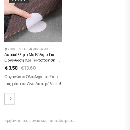
🏠 ΣΠΊΤΙ – ΚΉΠΟΣ
,
🛋️ ΔΙΑΚΌΣΜΗΣΗ
Αυτοκόλλητα Με Βέλκρο Για
Οργάνωση Και Τακτοποίηση –
Σετ 10 Τμχ
€
3.58
€
13.60
Οργανώστε Ολόκληρο το Σπίτι
σας μέσα σε Λίγα Δευτερόλεπτα!
Εμφάνιση του μοναδικού αποτελέσματος