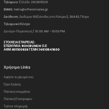
Τηλέφωνα:
Ελλάδα: 2612615129
EMAIL:
hello@offersmania.gr
Διεύθυνση:
Διοδώρου 50(είσοδος από Αλκίμου), 26443, Πάτρα
Τηλεφωνικό Κέντρο
Δευτέρα-Παρασκευή / 10:00 AM - 15:00 PM
ΣΤΟΙΧΕΊΑ ΕΤΑΙΡΕΊΑΣ:
ΕΠΩΝΥΜΙΑ: ROICRUNCH Ο.Ε
ΑΦΜ:801100926 ΓΕΜΗ:14910541600
Χρήσιμα Links
Αφήστε το μήνυμά σας
Όροι Χρήσης
Πολιτική απορρήτου
Πολιτική Επιστροφών
Τρόποι πληρωμής