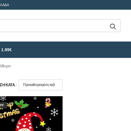
ΛΛΑΔΑ
 1.99€
ράθυρο
Η ΚΑΤΆ :
FF