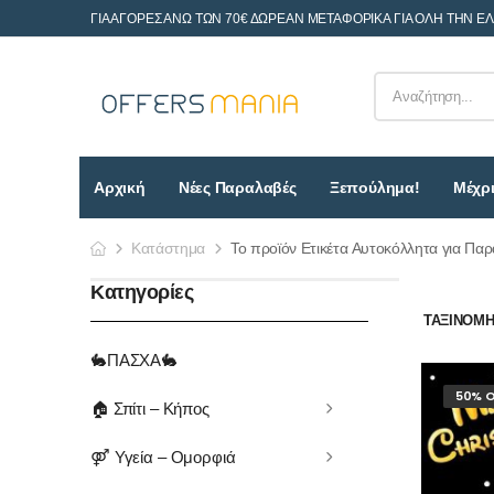
ΓΙΑ ΑΓΟΡΕΣ ΑΝΩ ΤΩΝ 70€ ΔΩΡΕΑΝ ΜΕΤΑΦΟΡΙΚΑ ΓΙΑ ΟΛΗ ΤΗΝ Ε
Αρχική
Νέες Παραλαβές
Ξεπούλημα!
Μέχρι
Κατάστημα
Το προϊόν Ετικέτα Αυτοκόλλητα για Πα
Κατηγορίες
ΤΑΞΙΝΌΜΗΣ
🐇ΠΑΣΧΑ🐇
50% O
🏠 Σπίτι – Κήπος
⚤ Υγεία – Ομορφιά