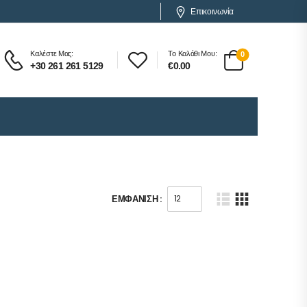
Επικοινωνία
Καλέστε Μας:
Το Καλάθι Μου:
0
+30 261 261 5129
€
0.00
ΕΜΦΆΝΙΣΗ :