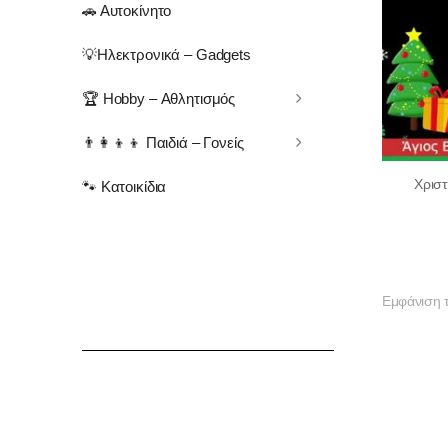
🚗 Αυτοκίνητο
💡Ηλεκτρονικά – Gadgets
🏆 Hobby – Αθλητισμός
👨‍👩‍👦‍👦 Παιδιά – Γονείς
Χριστ
🐾 Κατοικίδια
Εμφάνιση 