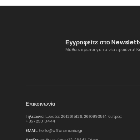
Εγγραφείτε στο Newslett
Μάθετε πρώτοι για τα νέα προιόντα! Κ
Επικοινωνία
Τηλέφωνα:
Ελλάδα: 2612615129, 2610990514 Κύπρος:
+35725010444
EMAIL:
hello@offersmania.gr
Διεύθυνση:
Αμμοχώστου 13, 26441, Πάτρα