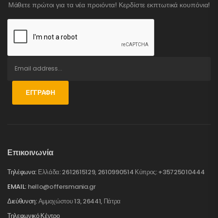
Μάθετε πρώτοι για τα νέα προιόντα! Κερδίστε εκπτωτικά κουπόνια!
ΕΓΓΡΑΦΉ
Επικοινωνία
Τηλέφωνα:
Ελλάδα: 2612615129, 2610990514 Κύπρος: +35725010444
EMAIL:
hello@offersmania.gr
Διεύθυνση:
Αμμοχώστου 13, 26441, Πάτρα
Τηλεφωνικό Κέντρο