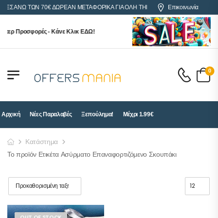
ΡΕΣ ΑΝΩ ΤΩΝ 70€ ΔΩΡΕΑΝ ΜΕΤΑΦΟΡΙΚΑ ΓΙΑ ΟΛΗ ΤΗΝ ΕΛΛΑΔΑ
Επικοινωνία
ύπερ Προσφορές - Κάνε Κλικ ΕΔΩ!
0
Αρχική
Νέες Παραλαβές
Ξεπούλημα!
Μέχρι 1.99€
Κατάστημα
Το προϊόν Ετικέτα Ασύρματο Επαναφορτιζόμενο Σκουπάκι
OUT OF STOCK