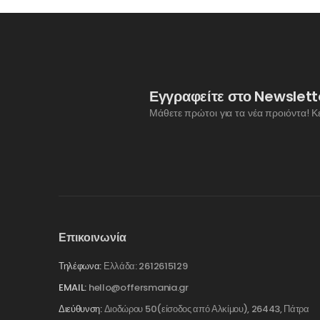
Εγγραφείτε στο Newslett
Μάθετε πρώτοι για τα νέα προιόντα! Κ
Επικοινωνία
Τηλέφωνα:
Ελλάδα: 2612615129
EMAIL:
hello@offersmania.gr
Διεύθυνση:
Διοδώρου 50(είσοδος από Αλκίμου), 26443, Πάτρα