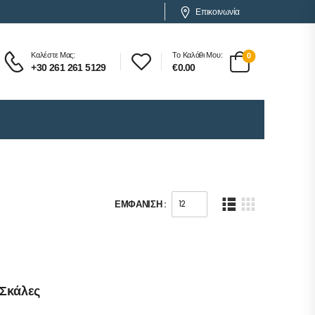
Επικοινωνία
Καλέστε Μας:
Το Καλάθι Μου:
0
+30 261 261 5129
€
0.00
ΕΜΦΆΝΙΣΗ :
 Σκάλες