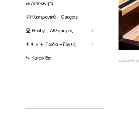
🚗 Αυτοκίνητο
💡Ηλεκτρονικά – Gadgets
🏆 Hobby – Αθλητισμός
👨‍👩‍👦‍👦 Παιδιά – Γονείς
🐾 Κατοικίδια
Εμφάνιση 