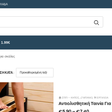
ΛΛΑΔΑ
 1.99€
για σκάλες
Η ΚΑΤΆ :
🏠 ΣΠΊΤΙ – ΚΉΠΟΣ
,
🛁 ΜΠΆΝΙΟ
,
🛠️ ΕΡΓΑΛΕΊΑ
Αντιολισθητική Ταινία Για
€
5.90
–
€
7.40