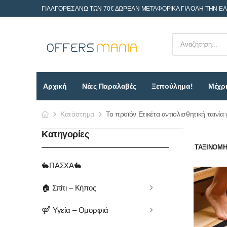
ΓΙΑ ΑΓΟΡΕΣ ΑΝΩ ΤΩΝ 70€ ΔΩΡΕΑΝ ΜΕΤΑΦΟΡΙΚΑ ΓΙΑ ΟΛΗ ΤΗΝ Ε
Αρχική
Νέες Παραλαβές
Ξεπούλημα!
Μέχρι
Κατάστημα
Το προϊόν Ετικέτα αντιολισθητική ταινία 
Κατηγορίες
ΤΑΞΙΝΌΜΗΣ
🐇ΠΑΣΧΑ🐇
🏠 Σπίτι – Κήπος
⚤ Υγεία – Ομορφιά