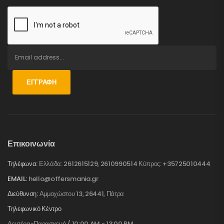
ΕΓΓΡΑΦΉ
Επικοινωνία
Τηλέφωνα:
Ελλάδα: 2612615129, 2610990514 Κύπρος: +35725010444
EMAIL:
hello@offersmania.gr
Διεύθυνση:
Αμμοχώστου 13, 26441, Πάτρα
Τηλεφωνικό Κέντρο
Δευτέρα-Παρασκευή / 10:00 AM - 13:00 PM