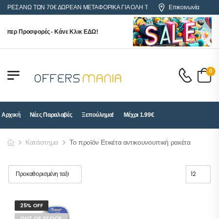
ΓΟΡΕΣ ΑΝΩ ΤΩΝ 70€ ΔΩΡΕΑΝ ΜΕΤΑΦΟΡΙΚΑ ΓΙΑ ΟΛΗ ΤΗΝ ΕΛΛΑΔΑ
Επικοινωνία
ούπερ Προσφορές - Κάνε Κλικ ΕΔΩ!
0
Αρχική
Νέες Παραλαβές
Ξεπούλημα!
Μέχρι 1.99€
Κατάστημα
Το προϊόν Ετικέτα αντικουνουπική ρακέτα
25% OFF
OUT OF STOCK