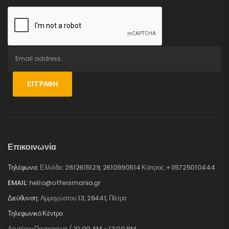
ΕΓΓΡΑΦΉ
Επικοινωνία
Τηλέφωνα:
Ελλάδα: 2612615129, 2610990514 Κύπρος: +35725010444
EMAIL:
hello@offersmania.gr
Διεύθυνση:
Αμμοχώστου 13, 26441, Πάτρα
Τηλεφωνικό Κέντρο
Δευτέρα-Παρασκευή / 10:00 AM - 13:00 PM