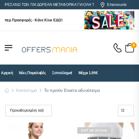
ΓΟΡΕΣ ΑΝΩ ΤΩΝ 70€ ΔΩΡΕΑΝ ΜΕΤΑΦΟΡΙΚΑ ΓΙΑ ΟΛΗ ΤΗΝ ΕΛΛΑΔΑ
Επικοινωνία
ούπερ Προσφορές - Κάνε Κλικ ΕΔΩ!
0
Αρχική
Νέες Παραλαβές
Ξεπούλημα!
Μέχρι 1.99€
Κατάστημα
Το προϊόν Ετικέτα αδυνάτισμα
OUT OF STOCK