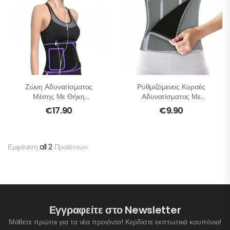
Ζώνη Αδυνατίσματος
Ρυθμιζόμενος Κορσές
Μέσης Με Θήκη
Αδυνατίσματος Με
Κινητού
Φερμουάρ
€
17.90
€
9.90
Εμφάνιση
all 2
Προϊόντων
Εγγραφείτε στο Newsletter
Μάθετε πρώτοι για τα νέα προιόντα! Κερδίστε εκπτωτικά κουπόνια!