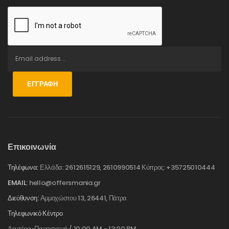
ΕΓΓΡΑΦΉ
Επικοινωνία
Τηλέφωνα:
Ελλάδα: 2612615129, 2610990514 Κύπρος: +35725010444
EMAIL:
hello@offersmania.gr
Διεύθυνση:
Αμμοχώστου 13, 26441, Πάτρα
Τηλεφωνικό Κέντρο
Δευτέρα-Παρασκευή / 10:00 AM - 13:00 PM