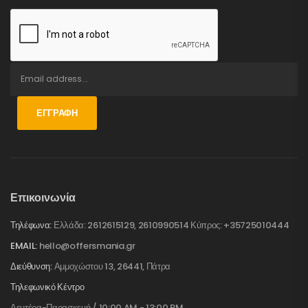
ΕΓΓΡΑΦΉ
Επικοινωνία
Τηλέφωνα:
Ελλάδα: 2612615129, 2610990514 Κύπρος: +35725010444
EMAIL:
hello@offersmania.gr
Διεύθυνση:
Αμμοχώστου 13, 26441, Πάτρα
Τηλεφωνικό Κέντρο
Δευτέρα-Παρασκευή / 10:00 AM - 13:00 PM