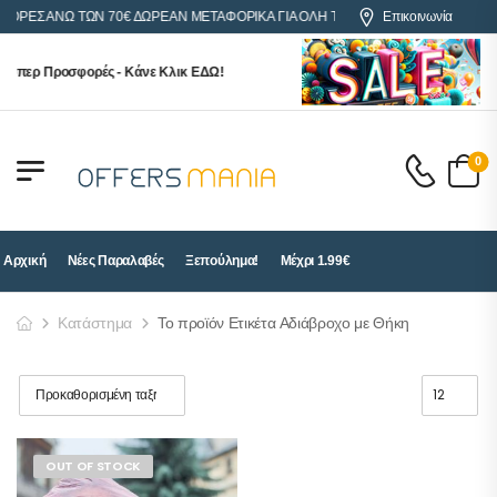
ΓΟΡΕΣ ΑΝΩ ΤΩΝ 70€ ΔΩΡΕΑΝ ΜΕΤΑΦΟΡΙΚΑ ΓΙΑ ΟΛΗ ΤΗΝ ΕΛΛΑΔΑ
Επικοινωνία
ούπερ Προσφορές - Κάνε Κλικ ΕΔΩ!
0
Αρχική
Νέες Παραλαβές
Ξεπούλημα!
Μέχρι 1.99€
Κατάστημα
Το προϊόν Ετικέτα Αδιάβροχο με Θήκη
OUT OF STOCK