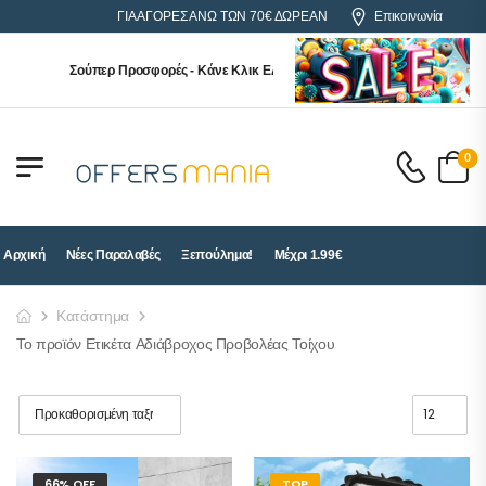
ΓΙΑ ΑΓΟΡΕΣ ΑΝΩ ΤΩΝ 70€ ΔΩΡΕΑΝ ΜΕΤΑΦΟΡΙΚΑ ΓΙΑ ΟΛΗ ΤΗΝ
Επικοινωνία
Σούπερ Προσφορές - Κάνε Κλικ ΕΔΩ!
0
Αρχική
Νέες Παραλαβές
Ξεπούλημα!
Μέχρι 1.99€
Κατάστημα
Το προϊόν Ετικέτα Αδιάβροχος Προβολέας Τοίχου
66% OFF
TOP