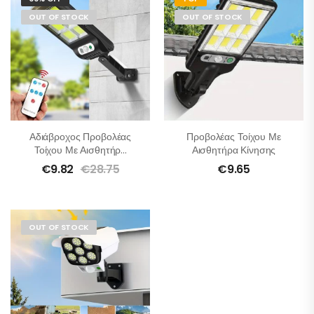
OUT OF STOCK
OUT OF STOCK
Αδιάβροχος Προβολέας
Προβολέας Τοίχου Με
Τοίχου Με Αισθητήρα
Αισθητήρα Κίνησης
Κίνησης
€
9.82
€
28.75
€
9.65
OUT OF STOCK