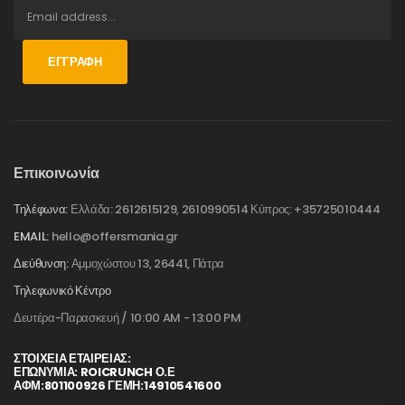
ΕΓΓΡΑΦΉ
Επικοινωνία
Τηλέφωνα:
Ελλάδα: 2612615129, 2610990514 Κύπρος: +35725010444
EMAIL:
hello@offersmania.gr
Διεύθυνση:
Αμμοχώστου 13, 26441, Πάτρα
Τηλεφωνικό Κέντρο
Δευτέρα-Παρασκευή / 10:00 AM - 13:00 PM
ΣΤΟΙΧΕΊΑ ΕΤΑΙΡΕΊΑΣ:
ΕΠΩΝΥΜΙΑ: ROICRUNCH Ο.Ε
ΑΦΜ:801100926 ΓΕΜΗ:14910541600