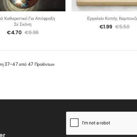
κό Καθαριστικό Για Απόφραξη
Εργαλείο Κοπής Καρπουζ
Σε Σκόνη
€
1.99
€
5.50
€
4.70
€
9.98
ση
37–47 από 47
Προϊόντων
er