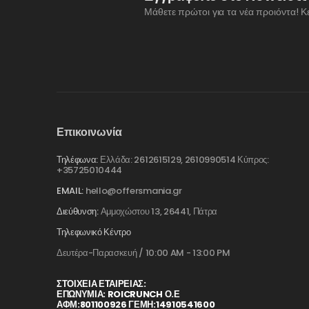
Μάθετε πρώτοι για τα νέα προιόντα! Κ
Επικοινωνία
Τηλέφωνα:
Ελλάδα: 2612615129, 2610990514 Κύπρος:
+35725010444
EMAIL:
hello@offersmania.gr
Διεύθυνση:
Αμμοχώστου 13, 26441, Πάτρα
Τηλεφωνικό Κέντρο
Δευτέρα-Παρασκευή / 10:00 AM - 13:00 PM
ΣΤΟΙΧΕΊΑ ΕΤΑΙΡΕΊΑΣ:
ΕΠΩΝΥΜΙΑ: ROICRUNCH Ο.Ε
ΑΦΜ:801100926 ΓΕΜΗ:14910541600