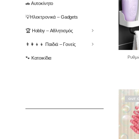
🚗 Αυτοκίνητο
💡Ηλεκτρονικά – Gadgets
🏆 Hobby – Αθλητισμός
👨‍👩‍👦‍👦 Παιδιά – Γονείς
Ρυθμι
🐾 Κατοικίδια
OUT 