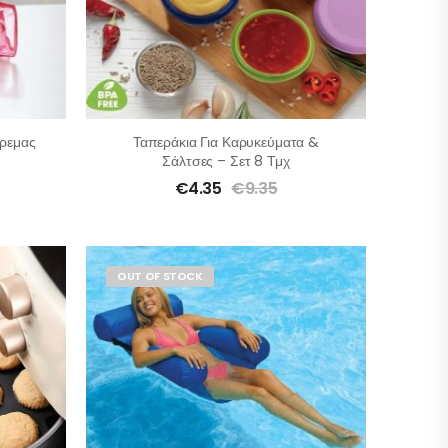
ρεμας
Ταπεράκια Για Καρυκεύματα &
Σάλτσες – Σετ 8 Τμχ
€
4.35
€
9.35
OUT OF STOCK