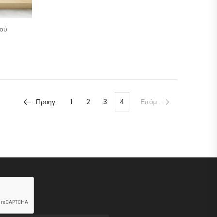
ιού
Προηγ
1
2
3
4
Επόμ