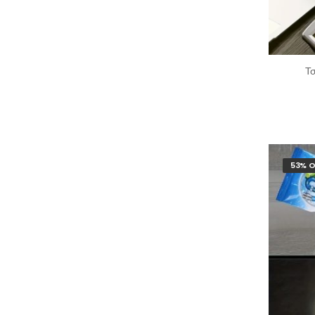
Τ
53% O