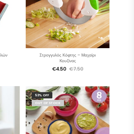
πλών
Στρογγυλός Κόφτης – Μαχαίρι
Κουζίνας
€
4.50
€
7.50
53% OFF
OUT OF STOCK