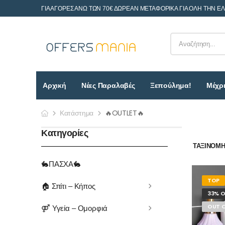
ΓΙΑ ΑΓΟΡΕΣ ΑΝΩ ΤΩΝ 70€ ΔΩΡΕΑΝ ΜΕΤΑΦΟΡΙΚΑ ΓΙΑ ΟΛΗ ΤΗΝ Ε
Αρχική
Νέες Παραλαβές
Ξεπούλημα!
Μέχρι
Κατάστημα
🔥OUTLET🔥
Κατηγορίες
ΤΑΞΙΝΌΜΗΣ
🐇ΠΑΣΧΑ🐇
TOP
🏠 Σπίτι – Κήπος
33% O
OUT 
⚤ Υγεία – Ομορφιά