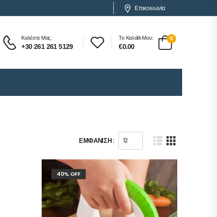
Επικοινωνία
Καλέστε Μας:
Το Καλάθι Μου:
0
+30 261 261 5129
€
0.00
ΕΜΦΆΝΙΣΗ :
40% OFF