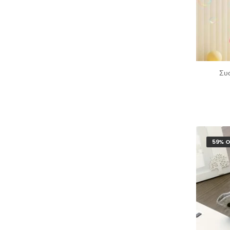
Συ
59% O