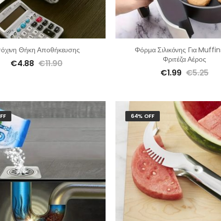
σόχινη Θήκη Αποθήκευσης
Φόρμα Σιλικόνης Για Muffin
Φριτέζα Αέρος
€
4.88
€
11.90
€
1.99
€
5.25
FF
64% OFF