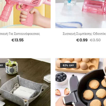
σκευή Για Σαπουνόφουσκες
Συσκευή Συμπίεσης Οδοντόκ
€
13.55
€
0.99
€
3.50
FF
62% OFF