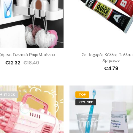
ζόμενο Γωνιακό Ράφι Μπάνιου
Σετ Ισχυρές Κόλλες Πολλα
Χρήσεων
€
12.32
€
18.40
€
4.79
OF STOCK
TOP
72% OFF