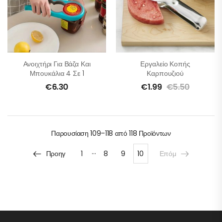
Ανοιχτήρι Για Βάζα Και
Εργαλείο Κοπής
Μπουκάλια 4 Σε 1
Καρπουζιού
€
6.30
€
1.99
€
5.50
Παρουσίαση
109–118 από 118
Προϊόντων
…
Προηγ
1
8
9
10
Επόμ