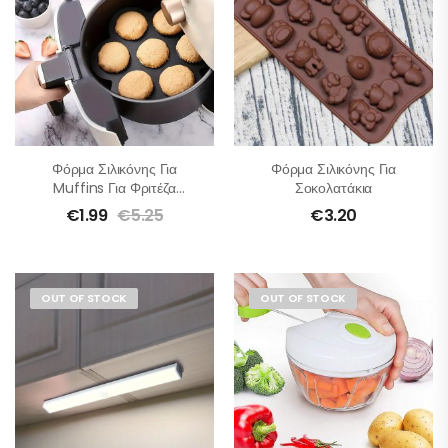
Φόρμα Σιλικόνης Για
Φόρμα Σιλικόνης Για
Muffins Για Φριτέζα
Σοκολατάκια
Αέρος
€
1.99
€
5.25
€
3.20
OUT OF STOCK
OUT OF STOCK