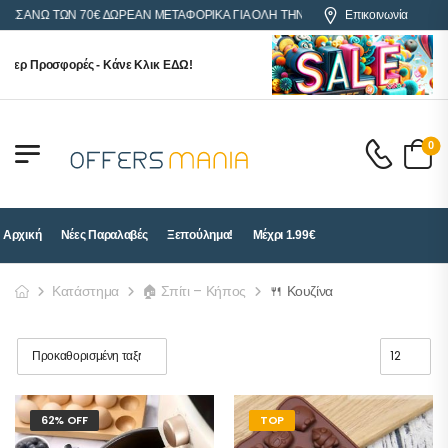
 ΑΝΩ ΤΩΝ 70€ ΔΩΡΕΑΝ ΜΕΤΑΦΟΡΙΚΑ ΓΙΑ ΟΛΗ ΤΗΝ ΕΛΛΑΔΑ
Επικοινωνία
ερ Προσφορές - Κάνε Κλικ ΕΔΩ!
0
Αρχική
Νέες Παραλαβές
Ξεπούλημα!
Μέχρι 1.99€
Κατάστημα
🏠 Σπίτι – Κήπος
🍴 Κουζίνα
62% OFF
TOP