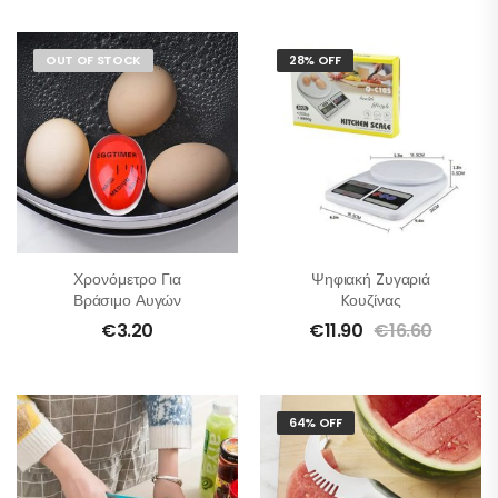
OUT OF STOCK
28% OFF
Χρονόμετρο Για
Ψηφιακή Zυγαριά
Βράσιμο Αυγών
Kουζίνας
€
3.20
€
11.90
€
16.60
64% OFF