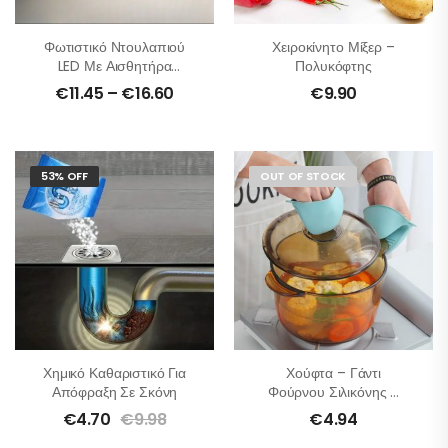
Φωτιστικό Ντουλαπιού
Χειροκίνητο Μίξερ –
LED Με Αισθητήρα
Πολυκόφτης
Κίνησης
€
11.45
–
€
16.60
€
9.90
53% OFF
OUT OF STOCK
Χημικό Καθαριστικό Για
Χούφτα – Γάντι
Απόφραξη Σε Σκόνη
Φούρνου Σιλικόνης –
Σετ 2τμχ
€
4.70
€
9.98
€
4.94