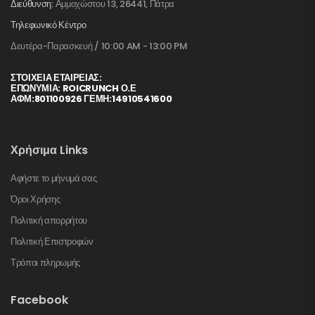
Διεύθυνση:
Αμμοχώστου 13, 26441, Πάτρα
Τηλεφωνικό Κέντρο
Δευτέρα-Παρασκευή / 10:00 AM - 13:00 PM
ΣΤΟΙΧΕΊΑ ΕΤΑΙΡΕΊΑΣ:
ΕΠΩΝΥΜΙΑ: ROICRUNCH Ο.Ε
ΑΦΜ:801100926 ΓΕΜΗ:14910541600
Χρήσιμα Links
Αφήστε το μήνυμά σας
Όροι Χρήσης
Πολιτική απορρήτου
Πολιτική Επιστροφών
Τρόποι πληρωμής
Facebook